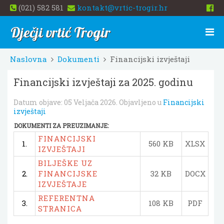
(021) 582 581
kontakt@vrtic-trogir.hr
Dječji vrtić Trogir
Naslovna
Dokumenti
Financijski izvještaji
Financijski izvještaji za 2025. godinu
Datum objave:
05 Veljača 2026
. Objavljeno u
Financijski
izvještaji
DOKUMENTI ZA PREUZIMANJE:
FINANCIJSKI
1.
560 KB
XLSX
IZVJEŠTAJI
BILJEŠKE UZ
2.
FINANCIJSKE
32 KB
DOCX
IZVJEŠTAJE
REFERENTNA
3.
108 KB
PDF
STRANICA