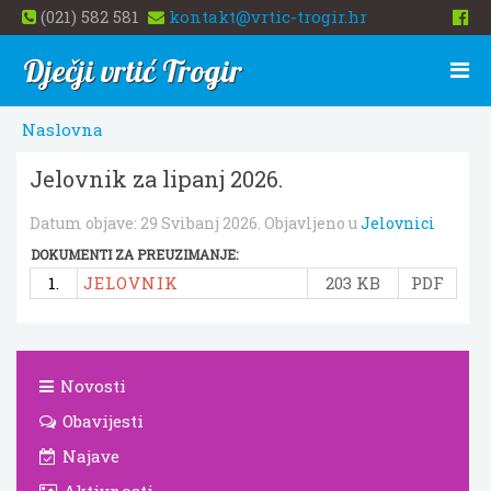
(021) 582 581
kontakt@vrtic-trogir.hr
Dječji vrtić Trogir
Naslovna
Jelovnik za lipanj 2026.
Datum objave:
29 Svibanj 2026
. Objavljeno u
Jelovnici
DOKUMENTI ZA PREUZIMANJE:
1.
JELOVNIK
203 KB
PDF
Novosti
Obavijesti
Najave