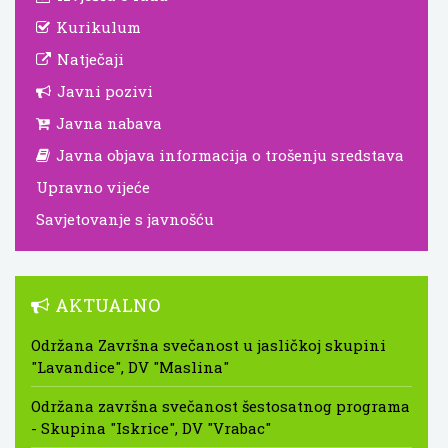
Kurikulum
Natječaji
Javni pozivi
Javna nabava
Javna objava informacija o trošenju sredstava
Upravno vijeće
Savjetovanje s javnošću
AKTUALNO
Održana Završna svečanost u jasličkoj skupini
"Lavandice", DV "Maslina"
Održana završna svečanost šestosatnog programa
- Skupina "Iskrice", DV "Vrabac"