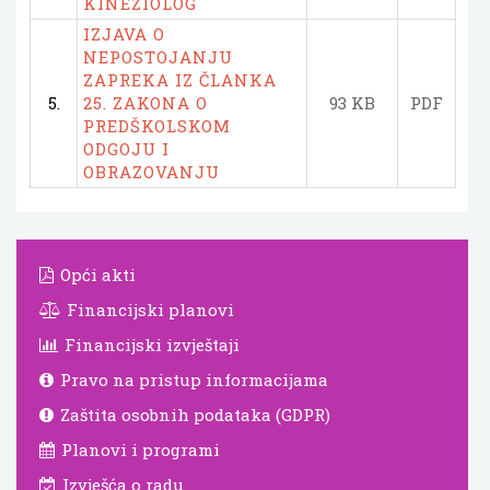
KINEZIOLOG
IZJAVA O
NEPOSTOJANJU
ZAPREKA IZ ČLANKA
5.
25. ZAKONA O
93 KB
PDF
PREDŠKOLSKOM
ODGOJU I
OBRAZOVANJU
Opći akti
Financijski planovi
Financijski izvještaji
Pravo na pristup informacijama
Zaštita osobnih podataka (GDPR)
Planovi i programi
Izvješća o radu