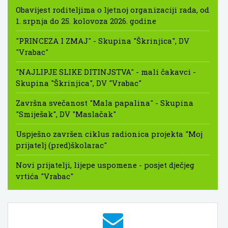
Obavijest roditeljima o ljetnoj organizaciji rada, od
1. srpnja do 25. kolovoza 2026. godine
"PRINCEZA I ZMAJ" - Skupina "Škrinjica", DV
"Vrabac"
"NAJLIPJE SLIKE DITINJSTVA" - mali čakavci -
Skupina "Škrinjica", DV "Vrabac"
Završna svečanost "Mala papalina" - Skupina
"Smiješak", DV "Maslačak"
Uspješno završen ciklus radionica projekta "Moj
prijatelj (pred)školarac"
Novi prijatelji, lijepe uspomene - posjet dječjeg
vrtića "Vrabac"