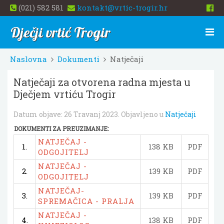
(021) 582 581
kontakt@vrtic-trogir.hr
Dječji vrtić Trogir
Naslovna
Dokumenti
Natječaji
Natječaji za otvorena radna mjesta u
Dječjem vrtiću Trogir
Datum objave:
26 Travanj 2023
. Objavljeno u
Natječaji
DOKUMENTI ZA PREUZIMANJE:
NATJEČAJ -
1.
138 KB
PDF
ODGOJITELJ
NATJEČAJ -
2.
139 KB
PDF
ODGOJITELJ
NATJEČAJ-
3.
139 KB
PDF
SPREMAČICA - PRALJA
NATJEČAJ -
4.
138 KB
PDF