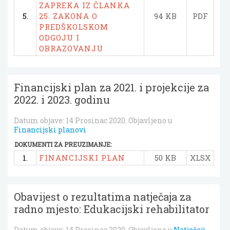
ZAPREKA IZ ČLANKA
5.
25. ZAKONA O
94 KB
PDF
PREDŠKOLSKOM
ODGOJU I
OBRAZOVANJU
Financijski plan za 2021. i projekcije za
2022. i 2023. godinu
Datum objave:
14 Prosinac 2020
. Objavljeno u
Financijski planovi
DOKUMENTI ZA PREUZIMANJE:
1.
FINANCIJSKI PLAN
50 KB
XLSX
Obavijest o rezultatima natječaja za
radno mjesto: Edukacijski rehabilitator
Datum objave:
14 Prosinac 2020
. Objavljeno u
Natječaji