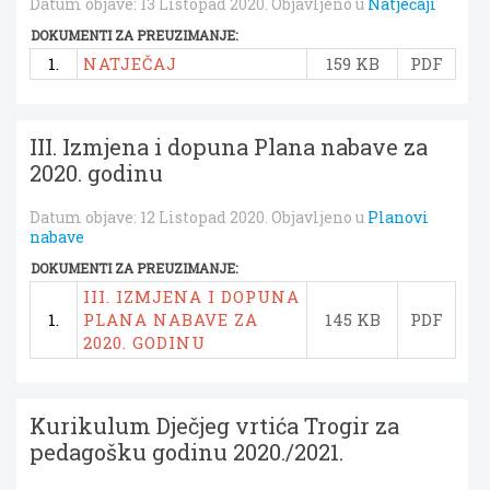
Datum objave:
13 Listopad 2020
. Objavljeno u
Natječaji
DOKUMENTI ZA PREUZIMANJE:
1.
NATJEČAJ
159 KB
PDF
III. Izmjena i dopuna Plana nabave za
2020. godinu
Datum objave:
12 Listopad 2020
. Objavljeno u
Planovi
nabave
DOKUMENTI ZA PREUZIMANJE:
III. IZMJENA I DOPUNA
1.
PLANA NABAVE ZA
145 KB
PDF
2020. GODINU
Kurikulum Dječjeg vrtića Trogir za
pedagošku godinu 2020./2021.