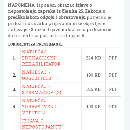
NAPOMENA:
Ispunjen obrazac
Izjave o
nepostojanju zapreka iz članka 25. Zakona o
predškolskom odgoju i obrazovanju
potrebno je
priložiti uz svaku prijavu na niže objavljene
natječaje. Obrazac Izjave nalazi se u priloženim
dokumentima pod rednim brojem 5.
DOKUMENTI ZA PREUZIMANJE:
NATJEČAJ -
1.
EDUKACIJSKI
224 KB
PDF
REHABILITATOR
NATJEČAJ -
2.
190 KB
PDF
ODGOJITELJ
NATJEČAJ -
3.
185 KB
PDF
SPREMAČICA (2)
NATJEČAJ -
4.
ZDRAVSTVENI
190 KB
PDF
VODITELJ
IZJAVA O
NEPOSTOJANJU