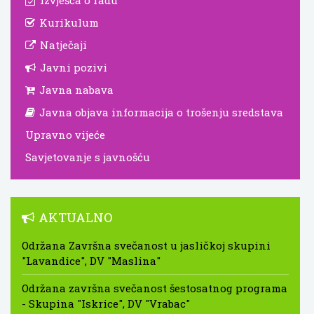
Izvješća o radu
Kurikulum
Natječaji
Javni pozivi
Javna nabava
Javna objava informacija o trošenju sredstava
Upravno vijeće
Savjetovanje s javnošću
AKTUALNO
Održana Završna svečanost u jasličkoj skupini
"Lavandice", DV "Maslina"
Održana završna svečanost šestosatnog programa
- Skupina "Iskrice", DV "Vrabac"