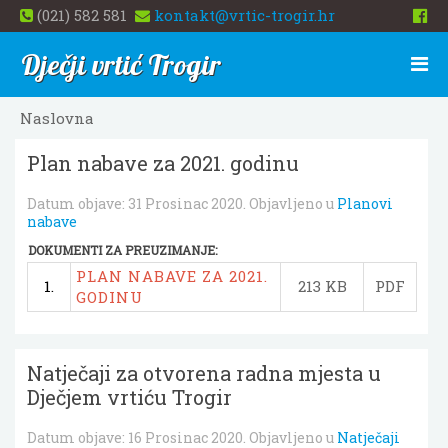
(021) 582 581
kontakt@vrtic-trogir.hr
Dječji vrtić Trogir
Naslovna
Plan nabave za 2021. godinu
Datum objave:
31 Prosinac 2020
. Objavljeno u
Planovi
nabave
DOKUMENTI ZA PREUZIMANJE:
PLAN NABAVE ZA 2021.
1.
213 KB
PDF
GODINU
Natječaji za otvorena radna mjesta u
Dječjem vrtiću Trogir
Datum objave:
16 Prosinac 2020
. Objavljeno u
Natječaji