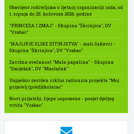
Obavijest roditeljima o ljetnoj organizaciji rada, od
1. srpnja do 25. kolovoza 2026. godine
"PRINCEZA I ZMAJ" - Skupina "Škrinjica", DV
"Vrabac"
"NAJLIPJE SLIKE DITINJSTVA" - mali čakavci -
Skupina "Škrinjica", DV "Vrabac"
Završna svečanost "Mala papalina" - Skupina
"Smiješak", DV "Maslačak"
Uspješno završen ciklus radionica projekta "Moj
prijatelj (pred)školarac"
Novi prijatelji, lijepe uspomene - posjet dječjeg
vrtića "Vrabac"