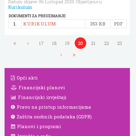
Datum objave:
06 Listopad 2020
. Objavljeno u
Kurikulum
DOKUMENTI ZA PREUZIMANJE:
1.
KURIKULUM
353 KB
PDF
17
18
19
20
21
22
23
Opći akti
Financijski planovi
Financijski izvještaji
Pravo na pristup informacijama
Zaštita osobnih podataka (GDPR)
Planovi i programi