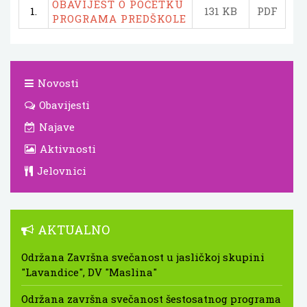
OBAVIJEST O POČETKU
1.
131 KB
PDF
PROGRAMA PREDŠKOLE
Novosti
Obavijesti
Najave
Aktivnosti
Jelovnici
AKTUALNO
Održana Završna svečanost u jasličkoj skupini
"Lavandice", DV "Maslina"
Održana završna svečanost šestosatnog programa