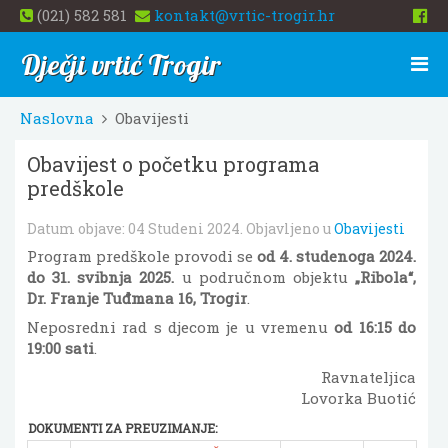
(021) 582 581
kontakt@vrtic-trogir.hr
Dječji vrtić Trogir
Naslovna
Obavijesti
Obavijest o početku programa
predškole
Datum objave:
04 Studeni 2024
. Objavljeno u
Obavijesti
Program predškole provodi se
od 4. studenoga 2024.
do 31. svibnja 2025.
u područnom objektu
„Ribola“,
Dr. Franje Tuđmana 16, Trogir
.
Neposredni rad s djecom je u vremenu
od 16:15 do
19:00 sati
.
Ravnateljica
Lovorka Buotić
DOKUMENTI ZA PREUZIMANJE: