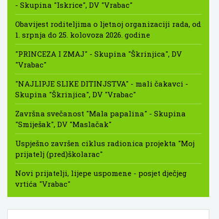
- Skupina "Iskrice", DV "Vrabac"
Obavijest roditeljima o ljetnoj organizaciji rada, od
1. srpnja do 25. kolovoza 2026. godine
"PRINCEZA I ZMAJ" - Skupina "Škrinjica", DV
"Vrabac"
"NAJLIPJE SLIKE DITINJSTVA" - mali čakavci -
Skupina "Škrinjica", DV "Vrabac"
Završna svečanost "Mala papalina" - Skupina
"Smiješak", DV "Maslačak"
Uspješno završen ciklus radionica projekta "Moj
prijatelj (pred)školarac"
Novi prijatelji, lijepe uspomene - posjet dječjeg
vrtića "Vrabac"