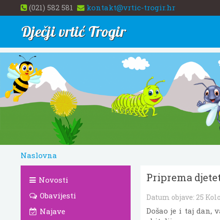
(021) 582 581
kontakt@vrtic-trogir.hr
Dječji vrtić Trogir
Naslovna
Priprema djetet
Novosti
Obavijesti
Datum objave:
25 Kol
Došao je i taj dan, 
Najave