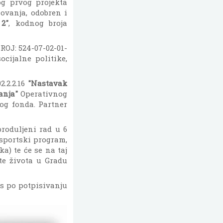
og prvog projekta
ovanja, odobren i
2"
, kodnog broja
BROJ: 524-07-02-01-
ocijalne politike,
.2.2.16
"Nastavak
anja"
Operativnog
nog fonda. Partner
produljeni rad u 6
(sportski program,
a) te će se na taj
te života u Gradu
as po potpisivanju