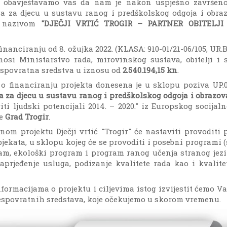
i, obavještavamo vas da nam je nakon uspješno završen
a za djecu u sustavu ranog i predškolskog odgoja i obraz
d nazivom
"DJEČJI VRTIĆ TROGIR – PARTNER OBITELJI 
nanciranju od 8. ožujka 2022. (KLASA: 910-01/21-06/105, UR.
nosi Ministarstvo rada, mirovinskog sustava, obitelji i s
spovratna sredstva u iznosu od
2.540.194,15 kn
.
 financiranju projekta donesena je u sklopu poziva UP.02
 za djecu u sustavu ranog i predškolskog odgoja i obrazov
i ljudski potencijali 2014. – 2020." iz Europskog socijal
je
Grad Trogir
.
nom projektu Dječji vrtić "Trogir" će nastaviti provoditi 
jekata, u sklopu kojeg će se provoditi i posebni programi 
m, ekološki program i program ranog učenja stranog jezik
aprjeđenje usluga, podizanje kvalitete rada kao i kvalite
formacijama o projektu i ciljevima istog izvijestit ćemo V
bespovratnih sredstava, koje očekujemo u skorom vremenu.