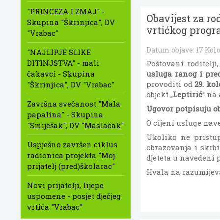
"PRINCEZA I ZMAJ" -
Obavijest za r
Skupina "Škrinjica", DV
vrtićkog progr
"Vrabac"
Datum objave:
17 Kol
"NAJLIPJE SLIKE
DITINJSTVA" - mali
Poštovani roditelj
čakavci - Skupina
usluga ranog i pre
provoditi od
29. kol
"Škrinjica", DV "Vrabac"
objekt „
Leptirić
“ na
Završna svečanost "Mala
Ugovor potpisuju ob
papalina" - Skupina
O cijeni usluge nav
"Smiješak", DV "Maslačak"
Ukoliko ne pristup
Uspješno završen ciklus
obrazovanja i skrb
radionica projekta "Moj
djeteta u navedeni 
prijatelj (pred)školarac"
Hvala na razumijev
Novi prijatelji, lijepe
uspomene - posjet dječjeg
vrtića "Vrabac"