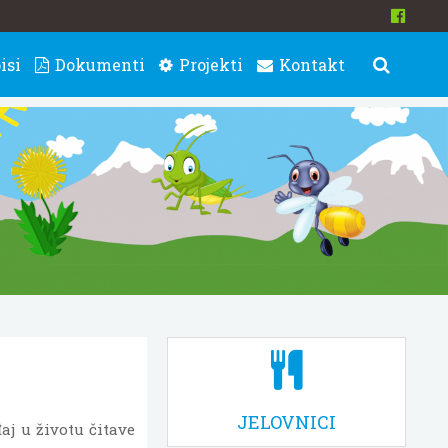
isi
Dokumenti
Projekti
Kontakt
JELOVNICI
đaj u životu čitave