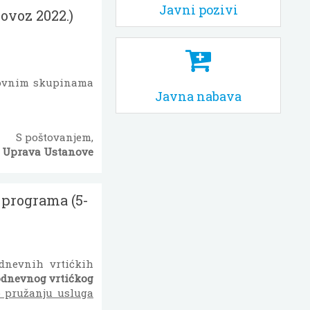
Javni pozivi
lovoz 2022.)
azovnim skupinama
Javna nabava
S poštovanjem,
Uprava Ustanove
 programa (5-
udnevnih vrtićkih
lodnevnog vrtićkog
 pružanju usluga