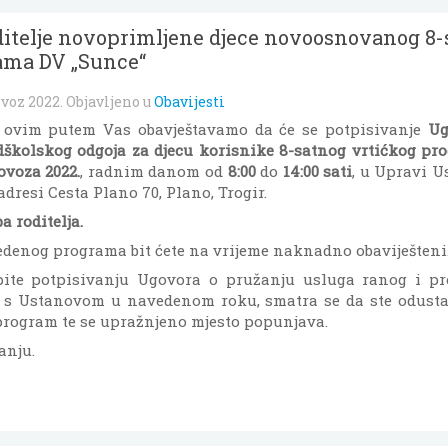
oditelje novoprimljene djece novoosnovanog 8
ama DV „Sunce“
ovoz 2022
. Objavljeno u
Obavijesti
i, ovim putem Vas obavještavamo da će se potpisivanje
Ug
dškolskog odgoja za djecu korisnike 8-satnog vrtićkog pr
ovoza 2022.
, radnim danom od
8:00
do
14:00 sati
, u Upravi U
 adresi Cesta Plano 70, Plano, Trogir.
a roditelja.
edenog programa bit ćete na vrijeme naknadno obaviješteni
ite potpisivanju Ugovora o pružanju usluga ranog i pr
i s Ustanovom u navedenom roku, smatra se da ste odusta
program te se upražnjeno mjesto popunjava.
anju.