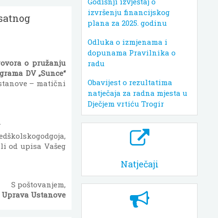
Godišnji izvještaj o
izvršenju financijskog
-satnog
plana za 2025. godinu
Odluka o izmjenama i
dopunama Pravilnika o
ovora o pružanju
radu
ograma DV „Sunce“
Obavijest o rezultatima
stanove – matični
natječaja za radna mjesta u
Dječjem vrtiću Trogir
.
edškolskogodgoja,
li od upisa Vašeg
Natječaji
S poštovanjem,
Uprava Ustanove