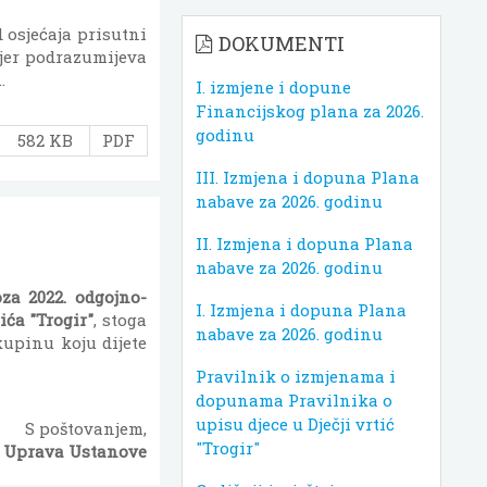
d osjećaja prisutni
DOKUMENTI
, jer podrazumijeva
.
I. izmjene i dopune
Financijskog plana za 2026.
godinu
582 KB
PDF
III. Izmjena i dopuna Plana
nabave za 2026. godinu
II. Izmjena i dopuna Plana
nabave za 2026. godinu
voza 2022. odgojno-
I. Izmjena i dopuna Plana
ća "Trogir"
, stoga
nabave za 2026. godinu
upinu koju dijete
Pravilnik o izmjenama i
dopunama Pravilnika o
upisu djece u Dječji vrtić
S poštovanjem,
"Trogir"
Uprava Ustanove