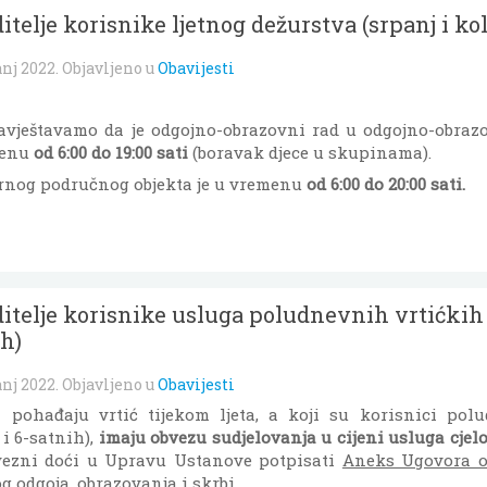
ditelje korisnike ljetnog dežurstva (srpanj i ko
anj 2022
. Objavljeno u
Obavijesti
avještavamo da je odgojno-obrazovni rad u odgojno-obr
menu
od 6:00 do 19:00 sati
(boravak djece u skupinama).
rnog područnog objekta je u vremenu
od 6:00 do 20:00 sati.
ditelje korisnike usluga poludnevnih vrtićkih
ih)
anj 2022
. Objavljeno u
Obavijesti
ja pohađaju vrtić tijekom ljeta, a koji su korisnici pol
i 6-satnih),
imaju obvezu sudjelovanja u cijeni usluga cje
vezni doći u Upravu Ustanove potpisati
Aneks Ugovora o
g odgoja, obrazovanja i skrbi
.