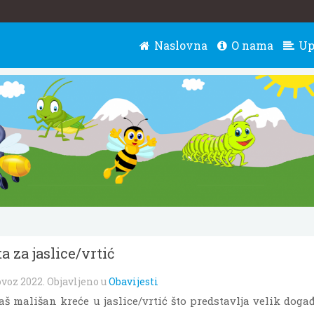
Naslovna
O nama
Up
a za jaslice/vrtić
ovoz 2022
. Objavljeno u
Obavijesti
vaš mališan kreće u jaslice/vrtić što predstavlja velik doga