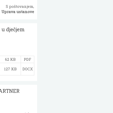
S poštovanjem,
Uprava ustanove
e u dječjem
62 KB
PDF
127 KB
DOCX
 PARTNER