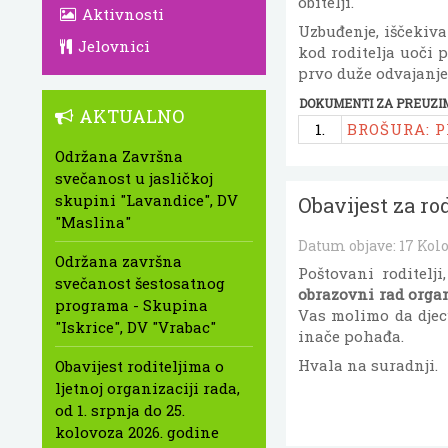
obitelji.
Aktivnosti
Uzbuđenje, iščekivan
Jelovnici
kod roditelja uoči p
prvo duže odvajanje 
DOKUMENTI ZA PREUZI
AKTUALNO
1.
BROŠURA: P
Održana Završna
svečanost u jasličkoj
skupini "Lavandice", DV
Obavijest za ro
"Maslina"
Datum objave:
17 Kol
Održana završna
Poštovani roditelj
svečanost šestosatnog
obrazovni rad orga
programa - Skupina
Vas molimo da djec
"Iskrice", DV "Vrabac"
inače pohađa.
Hvala na suradnji.
Obavijest roditeljima o
ljetnoj organizaciji rada,
od 1. srpnja do 25.
kolovoza 2026. godine