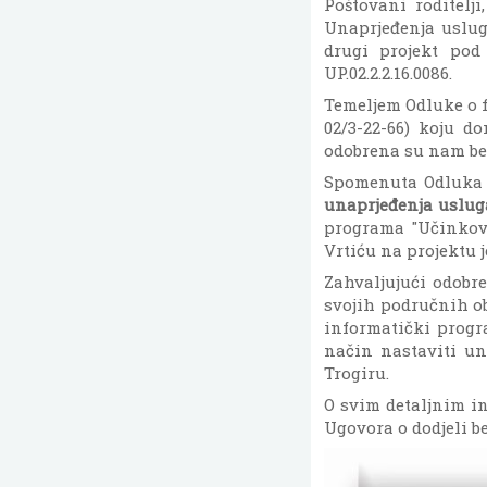
Poštovani roditelj
Unaprjeđenja uslug
drugi projekt po
UP.02.2.2.16.0086.
Temeljem Odluke o fi
02/3-22-66) koju do
odobrena su nam be
Spomenuta Odluka o
unaprjeđenja usluga
programa "Učinkovit
Vrtiću na projektu 
Zahvaljujući odobre
svojih područnih ob
informatički progra
način nastaviti un
Trogiru.
O svim detaljnim in
Ugovora o dodjeli 