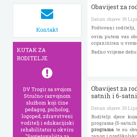
Obavijest za ro
Datum objave:
30 Lip
Poštovani roditelji,
Kontakt
ovim putem vas ob
organiziran u vre
KUTAK ZA
Radno vrijeme dežu
RODITELJE
Obavijest za ro
DV Trogir sa svojom
satnih i 6-satn
Stručno-razvojnom
službom koji čine
Datum objave:
20 Lip
pedagog, psiholog,
logoped, zdravstveni
Roditelji djece ko
voditelj i edukacijiski
programa (5-satnih 
rehabilitator u okviru
programa
te su ob
ranog i predškolsko
"Savjetovališta za