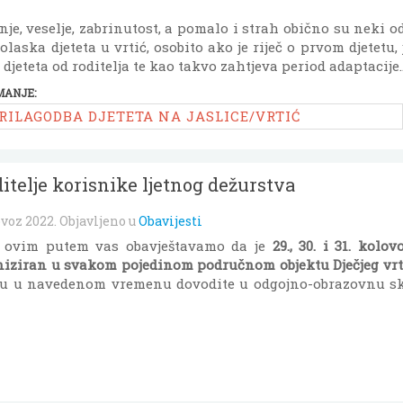
je, veselje, zabrinutost, a pomalo i strah obično su neki o
olaska djeteta u vrtić, osobito ako je riječ o prvom djetetu
djeteta od roditelja te kao takvo zahtjeva period adaptacije..
MANJE:
RILAGODBA DJETETA NA JASLICE/VRTIĆ
ditelje korisnike ljetnog dežurstva
ovoz 2022
. Objavljeno u
Obavijesti
i, ovim putem vas obavještavamo da je
29., 30. i 31. kolo
niziran u svakom pojedinom područnom objektu Dječjeg vrti
u u navedenom vremenu dovodite u odgojno-obrazovnu sk