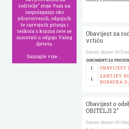
roditelje" stoje Vam na
raspolaganju oko
zdravstvenih, odgojnih
te razvojnih pitanja i
teškoća s kojima ćete se
Obavijest za ro
susretati u odgoju Vašeg
vrtiću
djeteta.
Datum objave:
03 Tra
Saznajte više ...
DOKUMENTI ZA PREUZI
1.
OBAVIJEST
ZAHTJEV R
1.
BORAVKA D
Obavijest o od
OBITELJI 2"
Datum objave:
29 Ožu