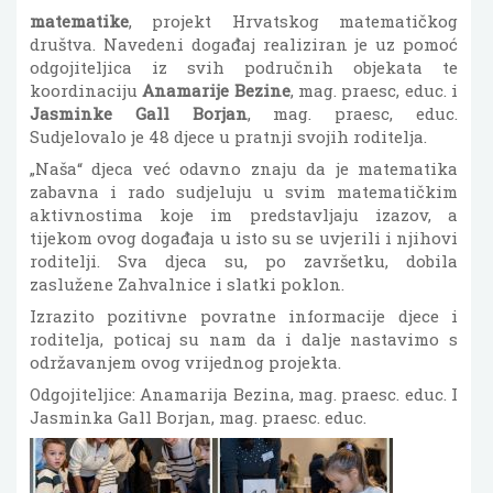
matematike
, projekt Hrvatskog matematičkog
društva. Navedeni događaj realiziran je uz pomoć
odgojiteljica iz svih područnih objekata te
koordinaciju
Anamarije Bezine
, mag. praesc, educ. i
Jasminke Gall Borjan
, mag. praesc, educ.
Sudjelovalo je 48 djece u pratnji svojih roditelja.
„Naša“ djeca već odavno znaju da je matematika
zabavna i rado sudjeluju u svim matematičkim
aktivnostima koje im predstavljaju izazov, a
tijekom ovog događaja u isto su se uvjerili i njihovi
roditelji. Sva djeca su, po završetku, dobila
zaslužene Zahvalnice i slatki poklon.
Izrazito pozitivne povratne informacije djece i
roditelja, poticaj su nam da i dalje nastavimo s
održavanjem ovog vrijednog projekta.
Odgojiteljice: Anamarija Bezina, mag. praesc. educ. I
Jasminka Gall Borjan, mag. praesc. educ.