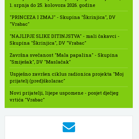
1. srpnja do 25. kolovoza 2026. godine
"PRINCEZA I ZMAJ" - Skupina "Škrinjica", DV
"Vrabac"
"NAJLIPJE SLIKE DITINJSTVA" - mali čakavci -
Skupina "Škrinjica", DV "Vrabac"
Završna svečanost "Mala papalina" - Skupina
"Smiješak", DV "Maslačak"
Uspješno završen ciklus radionica projekta "Moj
prijatelj (pred)školarac"
Novi prijatelji, lijepe uspomene - posjet dječjeg
vrtića "Vrabac"