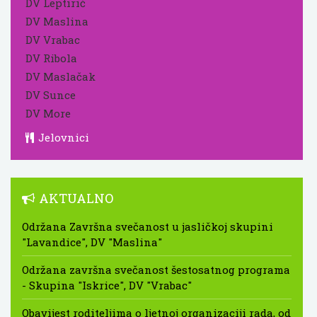
DV Leptirić
DV Maslina
DV Vrabac
DV Ribola
DV Maslačak
DV Sunce
DV More
Jelovnici
AKTUALNO
Održana Završna svečanost u jasličkoj skupini
"Lavandice", DV "Maslina"
Održana završna svečanost šestosatnog programa
- Skupina "Iskrice", DV "Vrabac"
Obavijest roditeljima o ljetnoj organizaciji rada, od