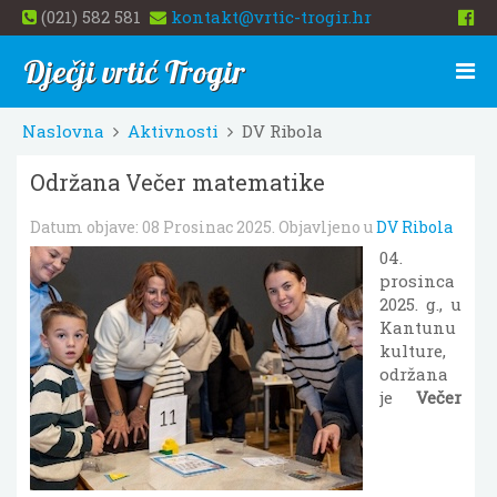
(021) 582 581
kontakt@vrtic-trogir.hr
Dječji vrtić Trogir
Naslovna
Aktivnosti
DV Ribola
Održana Večer matematike
Datum objave:
08 Prosinac 2025
. Objavljeno u
DV Ribola
04.
prosinca
2025. g., u
Kantunu
kulture,
održana
je
Večer