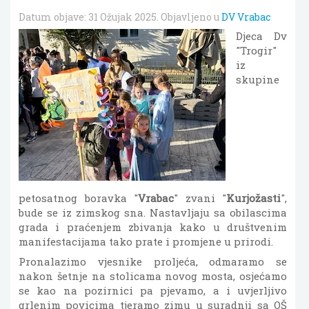
Datum objave:
31 Ožujak 2025
. Objavljeno u
DV Vrabac
Djeca Dv
"Trogir"
iz
skupine
petosatnog boravka "
Vrabac
" zvani "
Kurjožasti
",
bude se iz zimskog sna. Nastavljaju sa obilascima
grada i praćenjem zbivanja kako u društvenim
manifestacijama tako prate i promjene u prirodi.
Pronalazimo vjesnike proljeća, odmaramo se
nakon šetnje na stolicama novog mosta, osjećamo
se kao na pozirnici pa pjevamo, a i uvjerljivo
grlenim povicima tjeramo zimu u suradnji sa OŠ