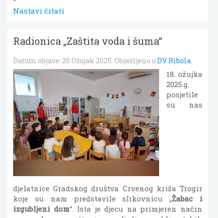
Nastavi čitati
Radionica „Zaštita voda i šuma“
Datum objave:
20 Ožujak 2025
. Objavljeno u
DV Ribola
18. ožujka
2025.g.
posjetile
su nas
djelatnice Gradskog društva Crvenog križa Trogir
koje su nam predstavile slikovnicu „
Žabac i
izgubljeni dom
“. Ista je djecu na primjeren način