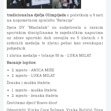
tradicionalna dječja Olimpijada
s početkom u 9 sati
na nogometnom igralištu "Batarija".
Djeca DV "Maslačak" su sudjelovala u raznim
sportskim disciplinama te zajedničkim naporima
uz zdrav sportski duh osvojila su 5 zlatnih i 6
srebrnih medalja te zlatni pehar kao sveukupni
pobjednik.
1 zlatna medalja = trčanje 50 m - LUKA MILAT
Bacanje loptice:
2. mjesto - ANICA MIŠE
2. mjesto - LUKA MILAT
Ženska i muška štafeta:
1. mjesto - muška štafeta
2. mjesto - ženska štafeta
Čestitamo djeci! Bravo dico!
Odgojitelji: Vinka Coce Šolman, Vinka Buličić, Dina