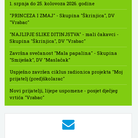
1. srpnja do 25. kolovoza 2026. godine
"PRINCEZA I ZMAJ" - Skupina "Škrinjica", DV
"Vrabac"
"NAJLIPJE SLIKE DITINJSTVA" - mali čakavci -
Skupina "Škrinjica", DV "Vrabac"
Završna svečanost "Mala papalina" - Skupina
"Smiješak", DV "Maslačak"
Uspješno završen ciklus radionica projekta "Moj
prijatelj (pred)školarac"
Novi prijatelji, lijepe uspomene - posjet dječjeg
vrtića "Vrabac"