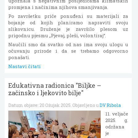
upoznala s negativnim posljedicama klimatskih
promjena i načinima njihova smanjivanja.
Po završetku priče ponuđeni su materijali za
bojanje od kojih planiramo napraviti svoju
slikovnicu. Druženje je završilo plesom uz
prigodnu pjesmu „Pjevaj, pleši, volontiraj“.
Naučili smo da svatko od nas ima svoju ulogu u
očuvanju prirode i da se trebamo odgovorno
ponašati.
Nastavi čitati
Edukativna radionica "Biljke –
začinsko i ljekovito bilje"
Datum objave:
20 Ožujak 2025
. Objavljeno u
DV Ribola
11. veljače
2025. g.
održana
je