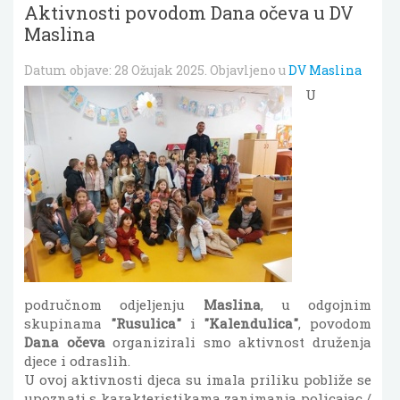
Aktivnosti povodom Dana očeva u DV
Maslina
Datum objave:
28 Ožujak 2025
. Objavljeno u
DV Maslina
U
područnom odjeljenju
Maslina
, u odgojnim
skupinama
"Rusulica"
i
"Kalendulica"
, povodom
Dana očeva
organizirali smo aktivnost druženja
djece i odraslih.
U ovoj aktivnosti djeca su imala priliku pobliže se
upoznati s karakteristikama zanimanja policajac /