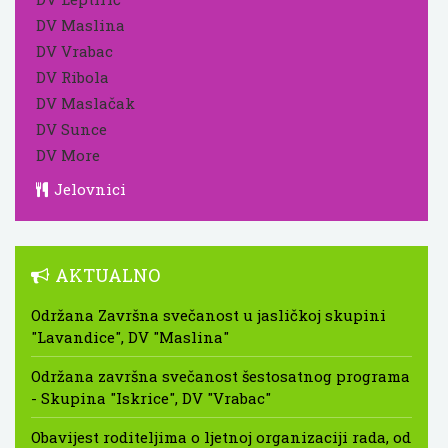
DV Maslina
DV Vrabac
DV Ribola
DV Maslačak
DV Sunce
DV More
Jelovnici
AKTUALNO
Održana Završna svečanost u jasličkoj skupini
"Lavandice", DV "Maslina"
Održana završna svečanost šestosatnog programa
- Skupina "Iskrice", DV "Vrabac"
Obavijest roditeljima o ljetnoj organizaciji rada, od