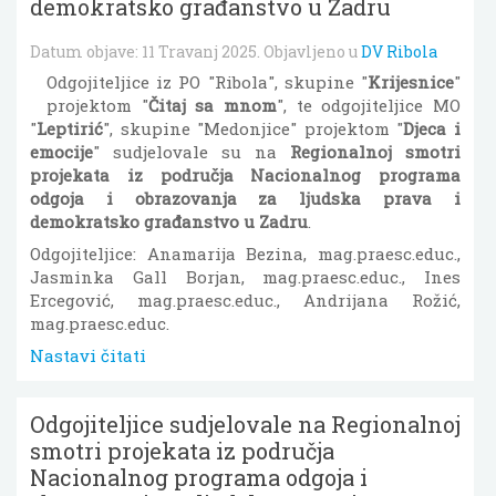
demokratsko građanstvo u Zadru
Datum objave:
11 Travanj 2025
. Objavljeno u
DV Ribola
Odgojiteljice iz PO "Ribola", skupine "
Krijesnice
"
projektom "
Čitaj sa mnom
", te odgojiteljice MO
"
Leptirić
", skupine "Medonjice" projektom "
Djeca i
emocije
" sudjelovale su na
Regionalnoj smotri
projekata iz područja Nacionalnog programa
odgoja i obrazovanja za ljudska prava i
demokratsko građanstvo u Zadru
.
Odgojiteljice: Anamarija Bezina, mag.praesc.educ.,
Jasminka Gall Borjan, mag.praesc.educ., Ines
Ercegović, mag.praesc.educ., Andrijana Rožić,
mag.praesc.educ.
Nastavi čitati
Odgojiteljice sudjelovale na Regionalnoj
smotri projekata iz područja
Nacionalnog programa odgoja i