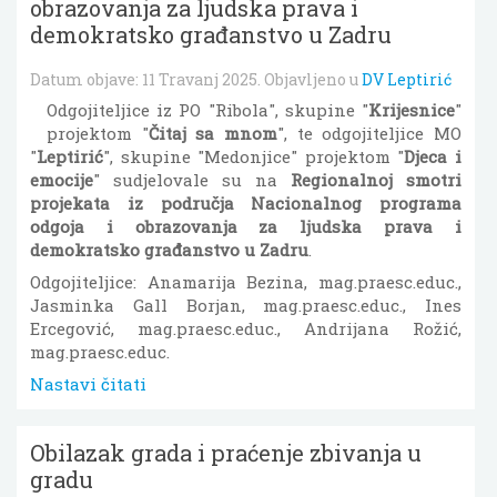
obrazovanja za ljudska prava i
demokratsko građanstvo u Zadru
Datum objave:
11 Travanj 2025
. Objavljeno u
DV Leptirić
Odgojiteljice iz PO "Ribola", skupine "
Krijesnice
"
projektom "
Čitaj sa mnom
", te odgojiteljice MO
"
Leptirić
", skupine "Medonjice" projektom "
Djeca i
emocije
" sudjelovale su na
Regionalnoj smotri
projekata iz područja Nacionalnog programa
odgoja i obrazovanja za ljudska prava i
demokratsko građanstvo u Zadru
.
Odgojiteljice: Anamarija Bezina, mag.praesc.educ.,
Jasminka Gall Borjan, mag.praesc.educ., Ines
Ercegović, mag.praesc.educ., Andrijana Rožić,
mag.praesc.educ.
Nastavi čitati
Obilazak grada i praćenje zbivanja u
gradu