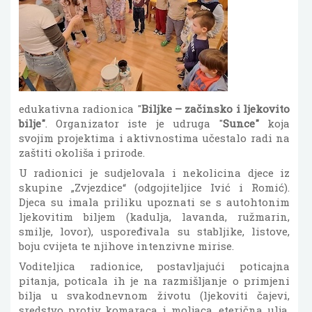
edukativna radionica "
Biljke – začinsko i ljekovito
bilje"
. Organizator iste je udruga "
Sunce"
koja
svojim projektima i aktivnostima učestalo radi na
zaštiti okoliša i prirode.
U radionici je sudjelovala i nekolicina djece iz
skupine „Zvjezdice“ (odgojiteljice Ivić i Romić).
Djeca su imala priliku upoznati se s autohtonim
ljekovitim biljem (kadulja, lavanda, ružmarin,
smilje, lovor), uspoređivala su stabljike, listove,
boju cvijeta te njihove intenzivne mirise.
Voditeljica radionice, postavljajući poticajna
pitanja, poticala ih je na razmišljanje o primjeni
bilja u svakodnevnom životu (ljekoviti čajevi,
sredstvo protiv komaraca i moljaca, eterična ulja,