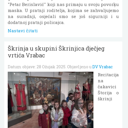
"Petar Berislavić" koji nas primaju u svoju povorķu
maska. U pratnji roditelja, kojima se zahvaljujemo
na suradnji, osjećali smo se još sigurniji i u
dodatnoj pratnji policajca.
Nastavi čitati
Škrinja u skupini Škrinjica dječjeg
vrtića Vrabac
Datum objave:
28 Ožujak 2025
. Objavljeno u
DV Vrabac
Recitacija
na
čakavici
Štorija o
škrinji