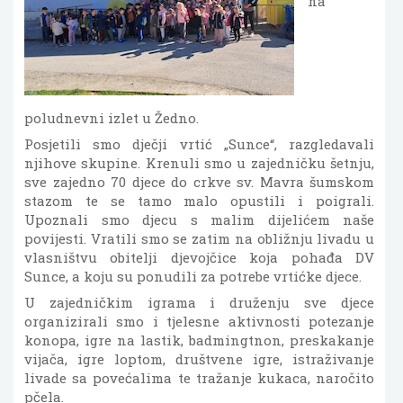
na
poludnevni izlet u Žedno.
Posjetili smo dječji vrtić „Sunce“, razgledavali
njihove skupine. Krenuli smo u zajedničku šetnju,
sve zajedno 70 djece do crkve sv. Mavra šumskom
stazom te se tamo malo opustili i poigrali.
Upoznali smo djecu s malim dijelićem naše
povijesti. Vratili smo se zatim na obližnju livadu u
vlasništvu obitelji djevojčice koja pohađa DV
Sunce, a koju su ponudili za potrebe vrtićke djece.
U zajedničkim igrama i druženju sve djece
organizirali smo i tjelesne aktivnosti potezanje
konopa, igre na lastik, badmingtnon, preskakanje
vijača, igre loptom, društvene igre, istraživanje
livade sa povećalima te tražanje kukaca, naročito
pčela.