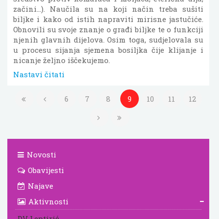
začini...). Naučila su na koji način treba sušiti
biljke i kako od istih napraviti mirisne jastučiće.
Obnovili su svoje znanje o građi biljke te o funkciji
njenih glavnih dijelova. Osim toga, sudjelovala su
u procesu sijanja sjemena bosiljka čije klijanje i
nicanje željno iščekujemo.
Nastavi čitati
6
7
8
9
10
11
12
Novosti
Obavijesti
Najave
Aktivnosti
DV Leptirić