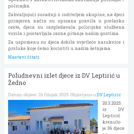
policajka.
Zahvaljujući suradnji s roditeljem skupine, na djeci
primjeren način su opisana pravila u prelasku
ceste, djeca su razgledavala policijska službena
vozila i postavljala razna pitanja našim gostima.
Za uspomenu su djeca dobila svjetleće narukvice i
prsluke koje ćemo koristiti u našim šetnjama.
Nastavi čitati
Poludnevni izlet djece iz DV Leptirić u
Žedno
Datum objave:
26 Ožujak 2025
. Objavljeno u
DV Leptirić
20.3.2025.
iz DV
Leptirić
krenulo
je 36 djece