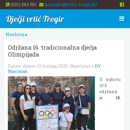
(021) 582 581
kontakt@vrtic-trogir.hr
Dječji vrtić Trogir
Naslovna
Održana 16. tradicionalna dječja
Olimpijada
Datum objave:
13 Svibanj 2025
. Objavljeno u
DV
Maslačak
U subotu
10.5.
održana
je
16.